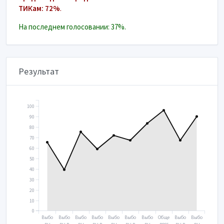
ТИКам: 72%
.
На последнем голосовании: 37%.
Результат
100
90
80
70
60
50
40
30
20
10
0
Выбо
Выбо
Выбо
Выбо
Выбо
Выбо
Выбо
Обще
Выбо
Выбо
ры
ры в
ры
ры в
ры
ры в
ры
росс
ры в
ры