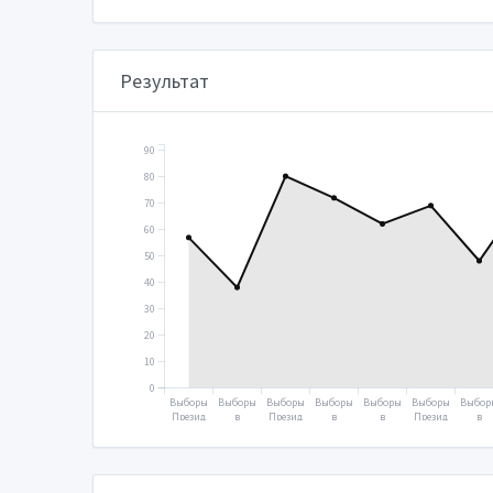
Результат
90
80
70
60
50
40
30
20
10
0
Выборы
Выборы
Выборы
Выборы
Выборы
Выборы
Выбор
Презид
в
Презид
в
в
Презид
в
ента
Госуда
ента
Госуда
Госуда
ента
Госуд
2000
рствен
2004
рствен
рствен
2012
рстве
ную
ную
ную
ную
думу
думу
думу
думу
2003
2007
2011
2016