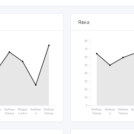
Явка
80
70
60
50
40
30
20
10
0
ы
Выборы
Общеро
Выборы
Выборы
Выборы
Выборы
Выборы
В
Презид
ссийск
в
Презид
Презид
в
Презид
а
ента
ое
Госуда
ента
ента
Госуда
ента
Г
н
2018
голосо
рствен
2024
2000
рствен
2004
р
вание
ную
ную
2020
думу
думу
2021
2003