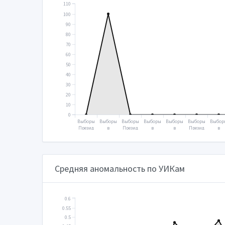
110
100
90
80
70
60
50
40
30
20
10
0
Выборы
Выборы
Выборы
Выборы
Выборы
Выборы
Выбор
Презид
в
Презид
в
в
Презид
в
ента
Госуда
ента
Госуда
Госуда
ента
Госуд
2000
рствен
2004
рствен
рствен
2012
рстве
ную
ную
ную
ную
думу
думу
думу
думу
2003
2007
2011
2016
Средняя аномальность по УИКам
0.6
0.55
0.5