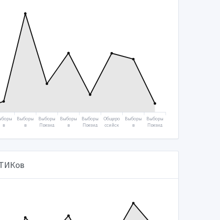
ыборы
Выборы
Выборы
Выборы
Выборы
Общеро
Выборы
Выборы
в
в
Презид
в
Презид
ссийск
в
Презид
осуда
Госуда
ента
Госуда
ента
ое
Госуда
ента
ствен
рствен
2012
рствен
2018
голосо
рствен
2024
ную
ную
ную
вание
ную
думу
думу
думу
2020
думу
2007
2011
2016
2021
 ТИКов