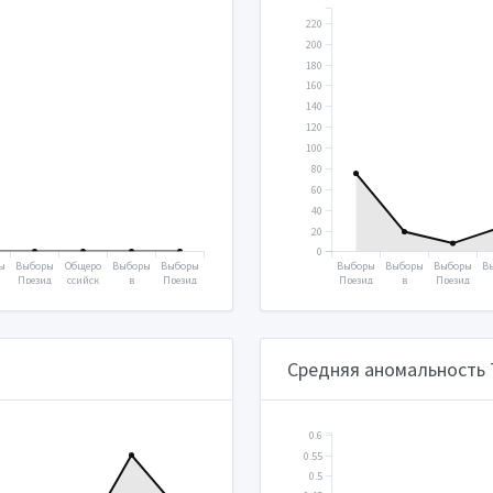
220
200
180
160
140
120
100
80
60
40
20
0
ы
Выборы
Общеро
Выборы
Выборы
Выборы
Выборы
Выборы
В
Презид
ссийск
в
Презид
Презид
в
Презид
а
ента
ое
Госуда
ента
ента
Госуда
ента
Г
н
2018
голосо
рствен
2024
2000
рствен
2004
р
вание
ную
ную
2020
думу
думу
2021
2003
Средняя аномальность
0.6
0.55
0.5