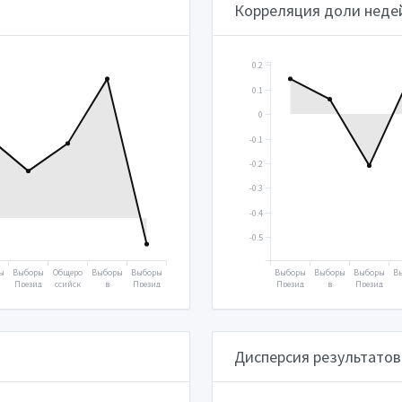
Корреляция доли неде
0.2
0.1
0
-0.1
-0.2
-0.3
-0.4
-0.5
ы
Выборы
Общеро
Выборы
Выборы
Выборы
Выборы
Выборы
В
Презид
ссийск
в
Презид
Презид
в
Презид
а
ента
ое
Госуда
ента
ента
Госуда
ента
Г
н
2018
голосо
рствен
2024
2000
рствен
2004
р
вание
ную
ную
2020
думу
думу
2021
2003
Дисперсия результатов