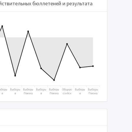
йствительных бюллетеней и результата
ыборы
Выборы
Выборы
Выборы
Выборы
Общеро
Выборы
Выборы
в
в
Презид
в
Презид
ссийск
в
Презид
осуда
Госуда
ента
Госуда
ента
ое
Госуда
ента
ствен
рствен
2012
рствен
2018
голосо
рствен
2024
ную
ную
ную
вание
ную
думу
думу
думу
2020
думу
2007
2011
2016
2021