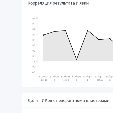
Корреляция результата и явки
0.8
0.7
0.6
0.5
0.4
0.3
0.2
0.1
0
-0.1
-0.2
Выборы
Выборы
Выборы
Выборы
Выборы
Выборы
Выбор
Презид
в
Презид
в
в
Презид
в
ента
Госуда
ента
Госуда
Госуда
ента
Госуд
2000
рствен
2004
рствен
рствен
2012
рстве
ную
ную
ную
ную
думу
думу
думу
думу
2003
2007
2011
2016
Доля ТИКов с невероятными кластерами