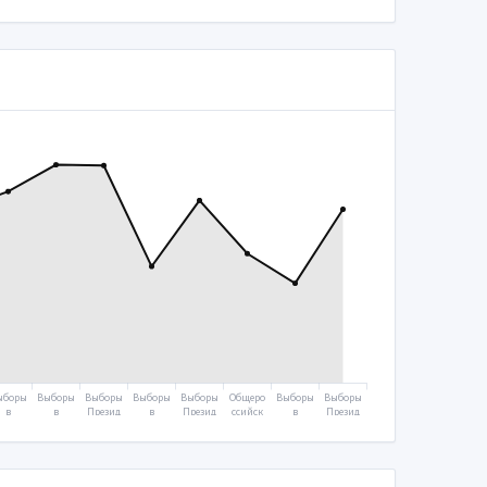
ыборы
Выборы
Выборы
Выборы
Выборы
Общеро
Выборы
Выборы
в
в
Презид
в
Презид
ссийск
в
Презид
осуда
Госуда
ента
Госуда
ента
ое
Госуда
ента
ствен
рствен
2012
рствен
2018
голосо
рствен
2024
ную
ную
ную
вание
ную
думу
думу
думу
2020
думу
2007
2011
2016
2021