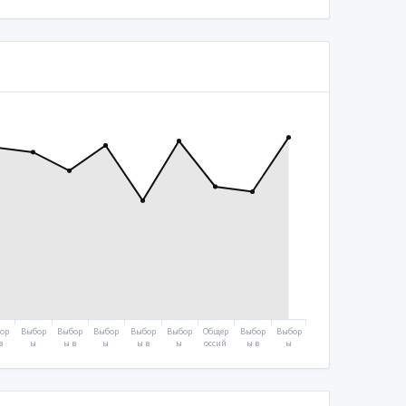
ор
Выбор
Выбор
Выбор
Выбор
Выбор
Общер
Выбор
Выбор
в
ы
ы в
ы
ы в
ы
оссий
ы в
ы
уд
Прези
Госуд
Прези
Госуд
Прези
ское
Госуд
Прези
тв
дента
арств
дента
арств
дента
голос
арств
дента
ую
2008
енную
2012
енную
2018
овани
енную
2024
му
думу
думу
е
думу
07
2011
2016
2020
2021