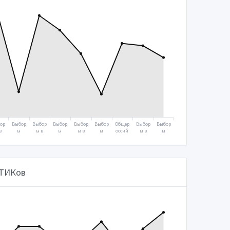
ор
Выбор
Выбор
Выбор
Выбор
Выбор
Общер
Выбор
Выбор
в
ы
ы в
ы
ы в
ы
оссий
ы в
ы
уд
Прези
Госуд
Прези
Госуд
Прези
ское
Госуд
Прези
тв
дента
арств
дента
арств
дента
голос
арств
дента
ую
2008
енную
2012
енную
2018
овани
енную
2024
му
думу
думу
е
думу
07
2011
2016
2020
2021
 ТИКов