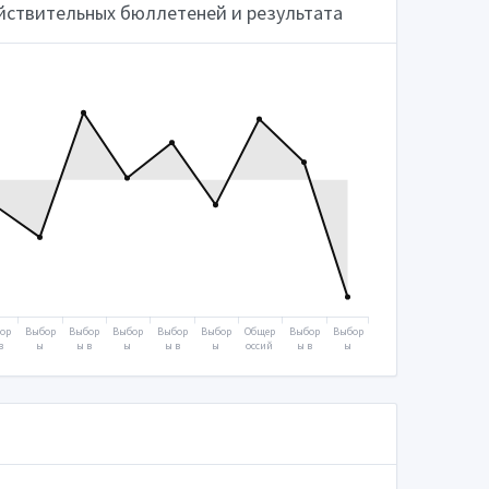
йствительных бюллетеней и результата
ор
Выбор
Выбор
Выбор
Выбор
Выбор
Общер
Выбор
Выбор
в
ы
ы в
ы
ы в
ы
оссий
ы в
ы
уд
Прези
Госуд
Прези
Госуд
Прези
ское
Госуд
Прези
тв
дента
арств
дента
арств
дента
голос
арств
дента
ую
2008
енную
2012
енную
2018
овани
енную
2024
му
думу
думу
е
думу
07
2011
2016
2020
2021