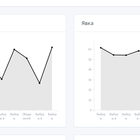
Явка
60
50
40
30
20
10
0
ыбор
Выбор
Общер
Выбор
Выбор
Выбор
Выбор
Выбор
Выб
ы в
ы
оссий
ы в
ы
ы
ы в
ы
ы 
осуд
Прези
ское
Госуд
Прези
Прези
Госуд
Прези
Гос
рств
дента
голос
арств
дента
дента
арств
дента
арс
нную
2018
овани
енную
2024
2000
енную
2004
енн
уму
е
думу
думу
ду
2016
2020
2021
2003
20