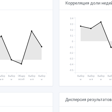
Корреляция доли неде
0.4
0.3
0.2
0.1
0
-0.1
-0.2
-0.3
-0.4
-0.5
ыбор
Выбор
Общер
Выбор
Выбор
Выбор
Выбор
Выбор
Выб
ы в
ы
оссий
ы в
ы
ы
ы в
ы
ы 
осуд
Прези
ское
Госуд
Прези
Прези
Госуд
Прези
Гос
рств
дента
голос
арств
дента
дента
арств
дента
арс
нную
2018
овани
енную
2024
2000
енную
2004
енн
уму
е
думу
думу
ду
2016
2020
2021
2003
20
Дисперсия результатов