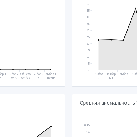
50
45
40
35
30
25
20
15
10
5
0
боры
Выборы
Общеро
Выборы
Выборы
Выбор
Выбор
Выбор
Выб
в
Презид
ссийск
в
Презид
ы
ы в
ы
ы 
суда
ента
ое
Госуда
ента
Прези
Госуд
Прези
Гос
твен
2018
голосо
рствен
2024
дента
арств
дента
арс
ую
вание
ную
2000
енную
2004
енн
уму
2020
думу
думу
ду
016
2021
2003
20
Средняя аномальность
0.45
0.4