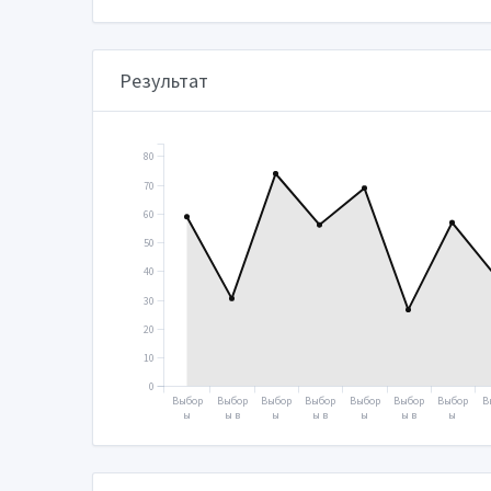
Результат
80
70
60
50
40
30
20
10
0
Выбор
Выбор
Выбор
Выбор
Выбор
Выбор
Выбор
В
ы
ы в
ы
ы в
ы
ы в
ы
Прези
Госуд
Прези
Госуд
Прези
Госуд
Прези
Г
дента
арств
дента
арств
дента
арств
дента
а
2000
енную
2004
енную
2008
енную
2012
е
думу
думу
думу
д
2003
2007
2011