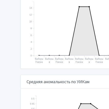
14
12
10
8
6
4
2
0
Выборы
Выборы
Выборы
Выборы
Выборы
Выборы
Выборы
Вы
Презид
в
Презид
в
Презид
в
Презид
ента
Госуда
ента
Госуда
ента
Госуда
ента
Го
2000
рствен
2004
рствен
2008
рствен
2012
рс
ную
ную
ную
н
думу
думу
думу
д
2003
2007
2011
2
Средняя аномальность по УИКам
0.5
0.45
0.4