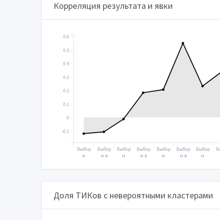
Корреляция результата и явки
0.6
0.5
0.4
0.3
0.2
0.1
0
-0.1
Выбор
Выбор
Выбор
Выбор
Выбор
Выбор
Выбор
В
ы
ы в
ы
ы в
ы
ы в
ы
Прези
Госуд
Прези
Госуд
Прези
Госуд
Прези
Г
дента
арств
дента
арств
дента
арств
дента
а
2000
енную
2004
енную
2008
енную
2012
е
думу
думу
думу
д
2003
2007
2011
Доля ТИКов с невероятными кластерами