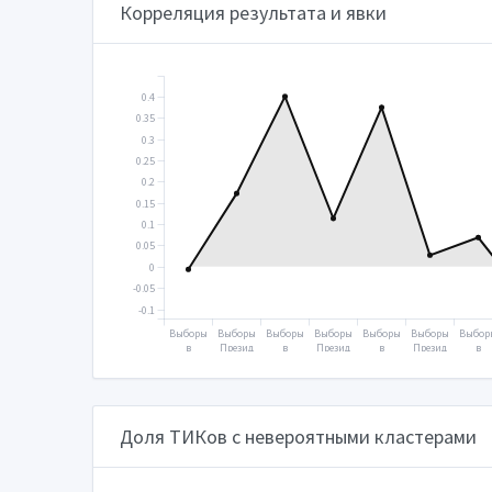
Корреляция результата и явки
0.4
0.35
0.3
0.25
0.2
0.15
0.1
0.05
0
-0.05
-0.1
Выборы
Выборы
Выборы
Выборы
Выборы
Выборы
Выбор
в
Презид
в
Презид
в
Презид
в
Госуда
ента
Госуда
ента
Госуда
ента
Госуд
рствен
2004
рствен
2008
рствен
2012
рстве
ную
ную
ную
ную
думу
думу
думу
думу
2003
2007
2011
2016
Доля ТИКов с невероятными кластерами