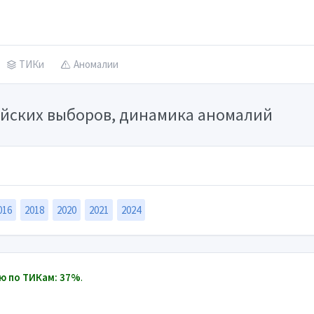
ТИКи
Аномалии
сийских выборов, динамика аномалий
016
2018
2020
2021
2024
ю по ТИКам: 37%
.