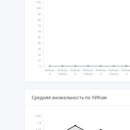
110
100
90
80
70
60
50
40
30
20
10
0
Выборы
Выборы
Выборы
Выборы
Выборы
Выборы
Выбор
в
Презид
в
Презид
в
Презид
в
Госуда
ента
Госуда
ента
Госуда
ента
Госуд
рствен
2004
рствен
2008
рствен
2012
рстве
ную
ную
ную
ную
думу
думу
думу
думу
2003
2007
2011
2016
Средняя аномальность по УИКам
0.45
0.4
0.35