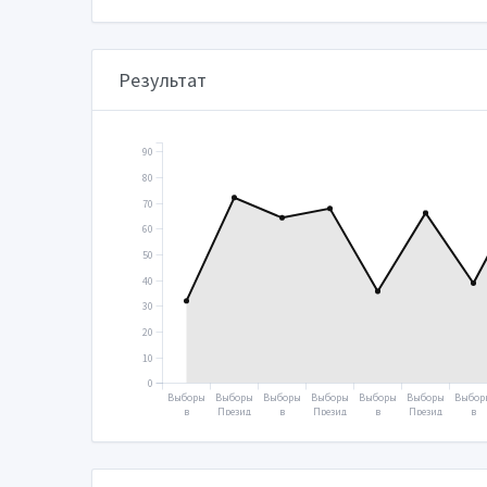
Результат
90
80
70
60
50
40
30
20
10
0
Выборы
Выборы
Выборы
Выборы
Выборы
Выборы
Выбор
в
Презид
в
Презид
в
Презид
в
Госуда
ента
Госуда
ента
Госуда
ента
Госуд
рствен
2004
рствен
2008
рствен
2012
рстве
ную
ную
ную
ную
думу
думу
думу
думу
2003
2007
2011
2016