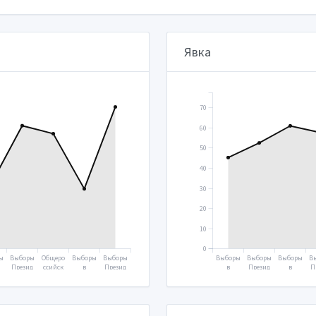
Явка
70
60
50
40
30
20
10
0
ы
Выборы
Общеро
Выборы
Выборы
Выборы
Выборы
Выборы
В
Презид
ссийск
в
Презид
в
Презид
в
П
а
ента
ое
Госуда
ента
Госуда
ента
Госуда
н
2018
голосо
рствен
2024
рствен
2004
рствен
вание
ную
ную
ную
2020
думу
думу
думу
2021
2003
2007