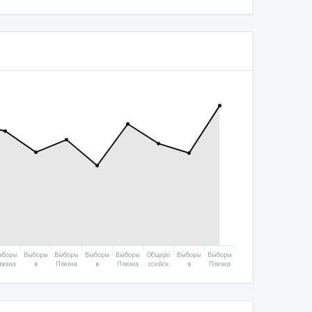
ыборы
Выборы
Выборы
Выборы
Выборы
Общеро
Выборы
Выборы
резид
в
Презид
в
Презид
ссийск
в
Презид
ента
Госуда
ента
Госуда
ента
ое
Госуда
ента
2008
рствен
2012
рствен
2018
голосо
рствен
2024
ную
ную
вание
ную
думу
думу
2020
думу
2011
2016
2021