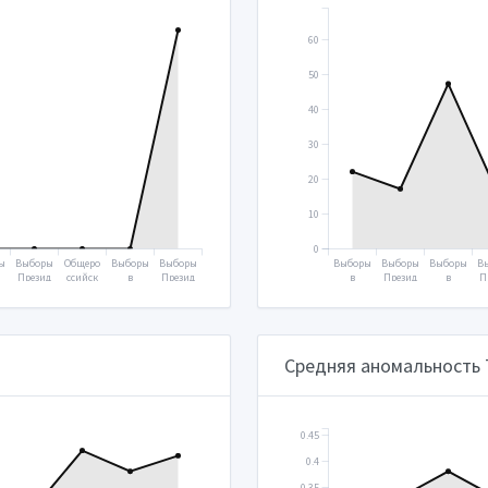
60
50
40
30
20
10
0
ы
Выборы
Общеро
Выборы
Выборы
Выборы
Выборы
Выборы
В
Презид
ссийск
в
Презид
в
Презид
в
П
а
ента
ое
Госуда
ента
Госуда
ента
Госуда
н
2018
голосо
рствен
2024
рствен
2004
рствен
вание
ную
ную
ную
2020
думу
думу
думу
2021
2003
2007
Средняя аномальность
0.45
0.4
0.35