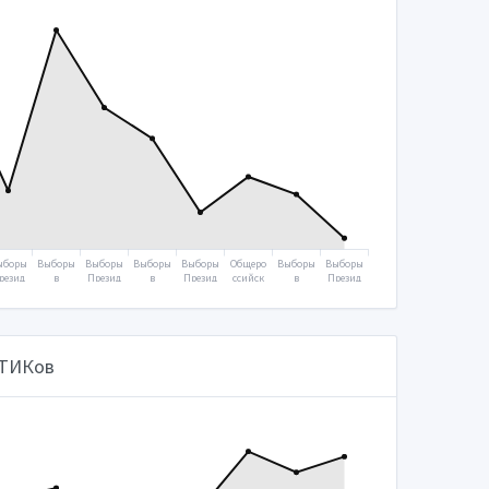
ыборы
Выборы
Выборы
Выборы
Выборы
Общеро
Выборы
Выборы
резид
в
Презид
в
Презид
ссийск
в
Презид
ента
Госуда
ента
Госуда
ента
ое
Госуда
ента
2008
рствен
2012
рствен
2018
голосо
рствен
2024
ную
ную
вание
ную
думу
думу
2020
думу
2011
2016
2021
 ТИКов