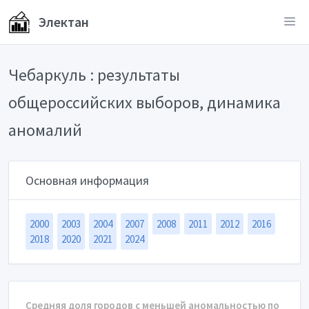
Электан
Чебаркуль : результаты
общероссийских выборов, динамика
аномалий
Основная информация
2000
2003
2004
2007
2008
2011
2012
2016
2018
2020
2021
2024
Средняя доля городов с меньшей аномальностью по