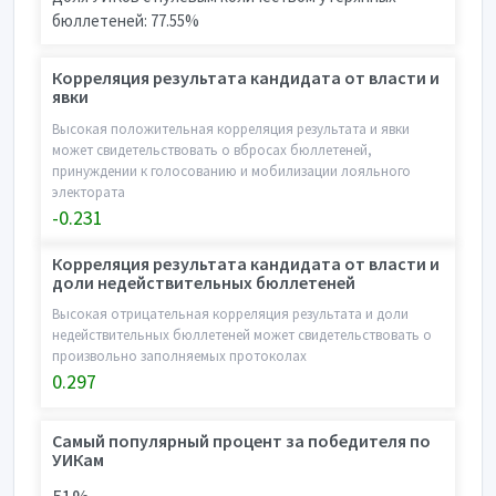
бюллетеней: 77.55%
Корреляция результата кандидата от власти и
явки
Высокая положительная корреляция результата и явки
может свидетельствовать о вбросах бюллетеней,
принуждении к голосованию и мобилизации лояльного
электората
-0.231
Корреляция результата кандидата от власти и
доли недействительных бюллетеней
Высокая отрицательная корреляция результата и доли
недействительных бюллетеней может свидетельствовать о
произвольно заполняемых протоколах
0.297
Самый популярный процент за победителя по
УИКам