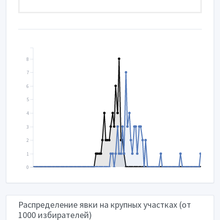
8
7
6
5
4
3
2
1
0
Распределение явки на крупных участках (от
1000 избирателей)