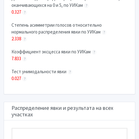
оканчивающихся на 0 и 5, по УИКам
?
0.327
?
Степень асимметрии голосов относительно
нормального распределения явки по УИКам
?
2.338
?
Коэффициент эксцесса явки по УИКам
?
7.833
?
Тест унимодальности явки
?
0.027
?
Распределение явки и результата на всех
участках