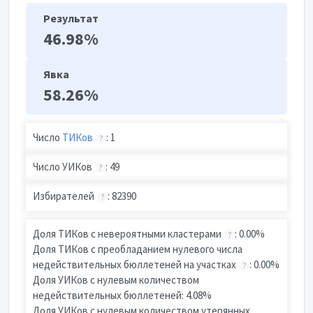
Результат
46.98%
Явка
58.26%
Число
ТИКов
: 1
?
Число УИКов
: 49
?
Избирателей
: 82390
?
Доля ТИКов с невероятными кластерами
: 0.00%
?
Доля ТИКов с преобладанием нулевого числа
недействительных бюллетеней на участках
: 0.00%
?
Доля УИКов с нулевым количеством
недействительных бюллетеней: 4.08%
Доля УИКов с нулевым количеством утерянных