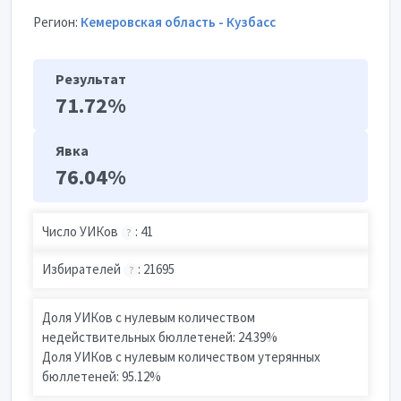
Регион:
Кемеровская область - Кузбасс
Результат
71.72%
Явка
76.04%
Число УИКов
: 41
?
Избирателей
: 21695
?
Доля УИКов с нулевым количеством
недействительных бюллетеней: 24.39%
Доля УИКов с нулевым количеством утерянных
бюллетеней: 95.12%