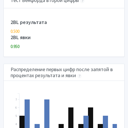
Тест Бенфорда второй цифры
?
2BL результата
0.500
2BL явки
0.950
Распределение первых цифр после запятой в
процентах результата и явки
?
7
6
5
4