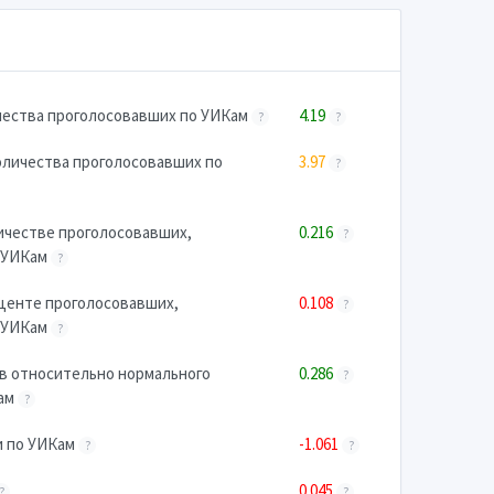
чества проголосовавших по УИКам
4.19
?
?
оличества проголосовавших по
3.97
?
ичестве проголосовавших,
0.216
?
о УИКам
?
центе проголосовавших,
0.108
?
о УИКам
?
в относительно нормального
0.286
?
Кам
?
и по УИКам
-1.061
?
?
0.045
?
?