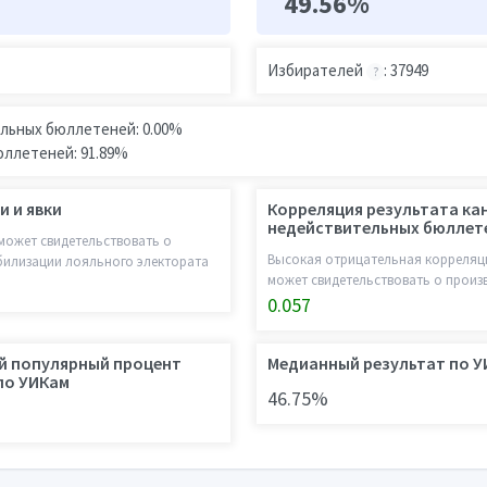
49.56%
Избирателей
: 37949
?
льных бюллетеней: 0.00%
юллетеней: 91.89%
и и явки
Корреляция результата ка
недействительных бюллет
может свидетельствовать о
Высокая отрицательная корреляци
билизации лояльного электората
может свидетельствовать о прои
0.057
й популярный процент
Медианный результат по 
по УИКам
46.75%