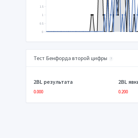
1.5
1
0.5
0
Тест Бенфорда второй цифры
?
2BL результата
2BL явк
0.000
0.200