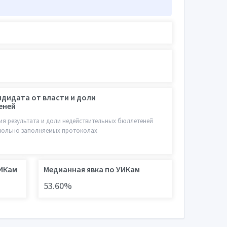
ндидата от власти и доли
еней
я результата и доли недействительных бюллетеней
звольно заполняемых протоколах
УИКам
Медианная явка по УИКам
53.60%