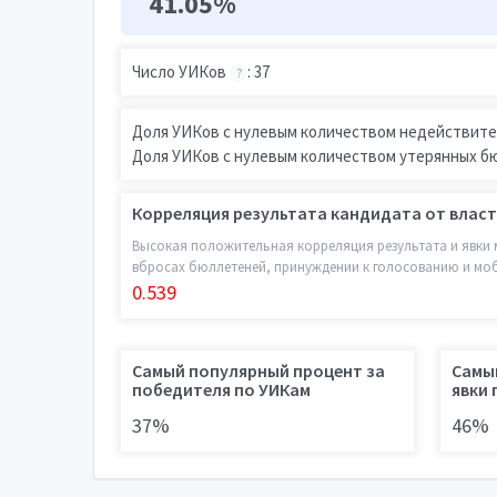
41.05%
Число УИКов
: 37
?
Доля УИКов с нулевым количеством недействите
Доля УИКов с нулевым количеством утерянных б
Корреляция результата кандидата от власт
Высокая положительная корреляция результата и явки 
вбросах бюллетеней, принуждении к голосованию и мо
0.539
Самый популярный процент за
Самы
победителя по УИКам
явки 
37%
46%