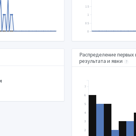
1.5
1
0.5
0
Распределение первых 
результата и явки
?
и
7
6
5
4
3
2