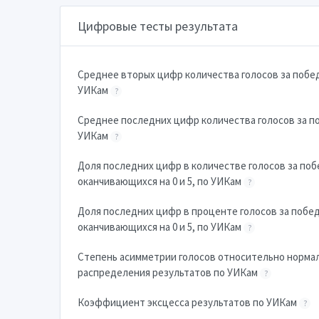
Цифровые тесты результата
Cреднее вторых цифр количества голосов за побе
УИКам
?
Cреднее последних цифр количества голосов за п
УИКам
?
Доля последних цифр в количестве голосов за поб
оканчивающихся на 0 и 5, по УИКам
?
Доля последних цифр в проценте голосов за побе
оканчивающихся на 0 и 5, по УИКам
?
Степень асимметрии голосов относительно норма
распределения результатов по УИКам
?
Коэффициент эксцесса результатов по УИКам
?