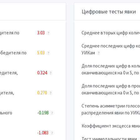
Цифровые тесты явки
дителя по
3.03
Cреднее вторых цифр коли
?
Cреднее последних цифр к
обедителя по
5.03
УИКам
?
?
Доля последних цифр в кол
едителя,
0.324
оканчивающихся на 0 и 5, п
?
Доля последних цифр в про
дителя,
0.270
оканчивающихся на 0 и 5, п
?
Степень асимметрии голосо
льного
-0.198
распределения явки по УИ
?
Коэффициент эксцесса явк
-1.083
?
Тест унимодальности явки