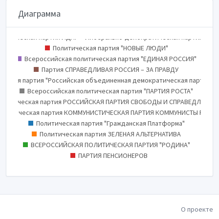
Диаграмма
итическая партия "КОММУНИСТИЧЕСКАЯ ПАРТИЯ РОССИЙСКОЙ ФЕДЕРА
Политическая партия "Российская экологическая партия "ЗЕЛЁНЫЕ"
олитическая партия ЛДПР – Либерально-демократическая партия Рос
5.5%
5.9%
9.5%
39.5%
13.5%
23.4%
30
35
10
15
20
25
40
0
5
Политическая партия "НОВЫЕ ЛЮДИ"
0
Всероссийская политическая партия "ЕДИНАЯ РОССИЯ"
Партия СПРАВЕДЛИВАЯ РОССИЯ – ЗА ПРАВДУ
ческая партия "Российская объединенная демократическая партия "
Всероссийская политическая партия "ПАРТИЯ РОСТА"
олитическая партия РОССИЙСКАЯ ПАРТИЯ СВОБОДЫ И СПРАВЕДЛИВОС
олитическая партия КОММУНИСТИЧЕСКАЯ ПАРТИЯ КОММУНИСТЫ РОСС
Политическая партия "Гражданская Платформа"
Политическая партия ЗЕЛЕНАЯ АЛЬТЕРНАТИВА
ВСЕРОССИЙСКАЯ ПОЛИТИЧЕСКАЯ ПАРТИЯ "РОДИНА"
ПАРТИЯ ПЕНСИОНЕРОВ
О проекте