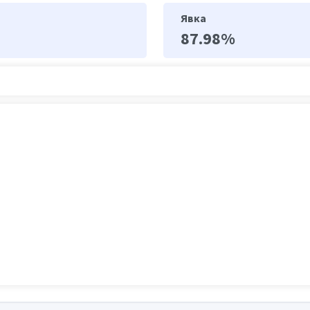
Явка
87.98%