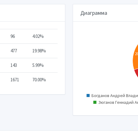
Диаграмма
96
4.02%
70
60
477
19.98%
50
2
40
143
5.99%
30
20
1671
70.00%
10
0
Богданов Андрей Влад
Зюганов Геннадий 