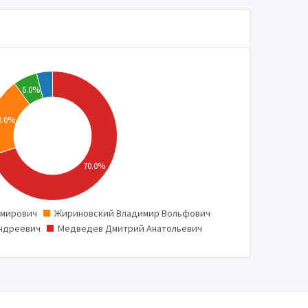
6.0%
0.0%
70.0%
имирович
Жириновский Владимир Вольфович
0
Андреевич
Медведев Дмитрий Анатольевич