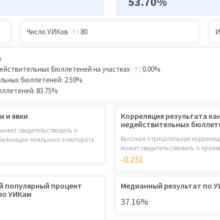
53.70%
Число УИКов
: 80
И
?
%
действительных бюллетеней на участках
: 0.00%
?
льных бюллетеней: 2.50%
юллетеней: 83.75%
и и явки
Корреляция результата ка
недействительных бюллет
может свидетельствовать о
Высокая отрицательная корреляци
билизации лояльного электората
может свидетельствовать о прои
-0.251
й популярный процент
Медианный результат по 
по УИКам
37.16%