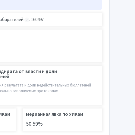
збирателей
: 160497
?
ндидата от власти и доли
еней
я результата и доли недействительных бюллетеней
звольно заполняемых протоколах
УИКам
Медианная явка по УИКам
50.59%