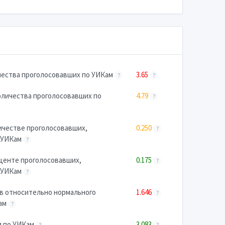
чества проголосовавших по УИКам
3.65
?
?
оличества проголосовавших по
4.79
?
ичестве проголосовавших,
0.250
?
о УИКам
?
центе проголосовавших,
0.175
?
о УИКам
?
в относительно нормального
1.646
?
Кам
?
и по УИКам
3.083
?
?