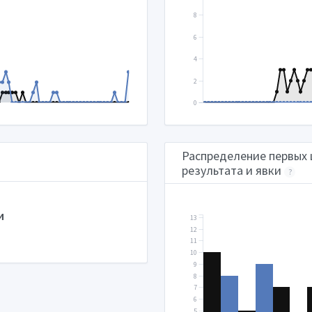
8
6
4
2
0
Распределение первых 
результата и явки
?
и
13
12
11
10
9
8
7
6
5