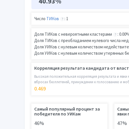
40.93%
Число
ТИКов
: 1
?
Доля ТИКов с невероятными кластерами
: 0.00
?
Доля ТИКов с преобладанием нулевого числа не
Доля УИКов с нулевым количеством недействите
Доля УИКов с нулевым количеством утерянных б
Корреляция результата кандидата от власт
Высокая положительная корреляция результата и явки 
вбросах бюллетеней, принуждении к голосованию и мо
0.469
Самый популярный процент за
Самы
победителя по УИКам
явки 
46%
47%