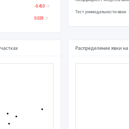
-0.410
?
Тест унимодальности явки
0.029
?
участках
Распределение явки на 