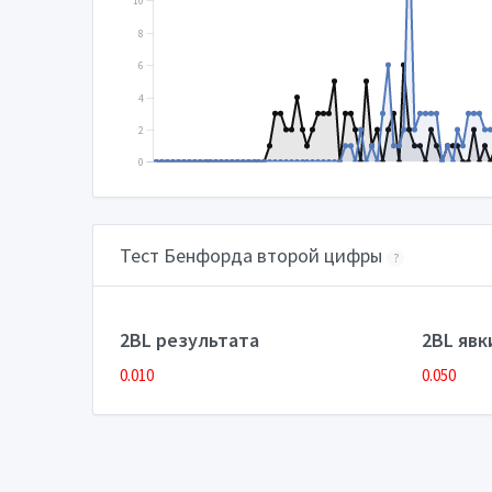
10
8
6
4
2
0
Тест Бенфорда второй цифры
?
2BL результата
2BL явк
0.010
0.050