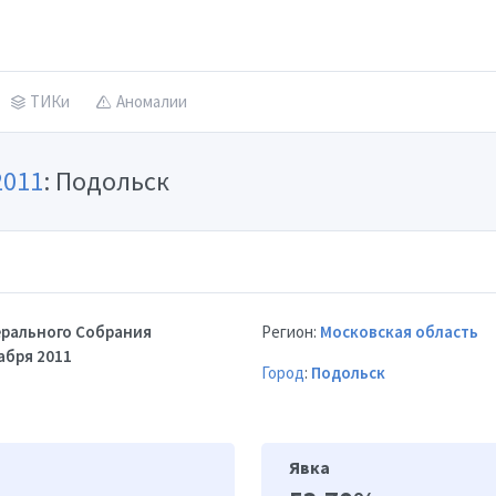
ТИКи
Аномалии
2011
: Подольск
рального Собрания
Регион:
Московская область
абря 2011
Город
:
Подольск
Явка