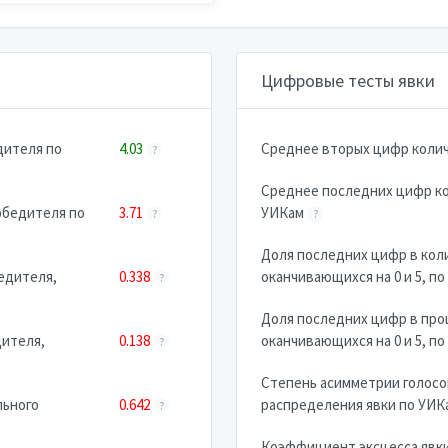
Цифровые тесты явки
дителя по
4.03
Cреднее вторых цифр коли
?
Cреднее последних цифр к
обедителя по
3.71
УИКам
?
?
Доля последних цифр в кол
едителя,
0.338
оканчивающихся на 0 и 5, п
?
Доля последних цифр в про
дителя,
0.138
оканчивающихся на 0 и 5, п
?
Степень асимметрии голосо
льного
0.642
распределения явки по УИ
?
Коэффициент эксцесса явк