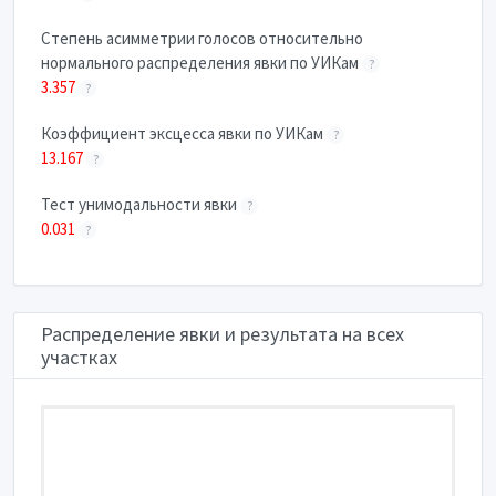
Степень асимметрии голосов относительно
нормального распределения явки по УИКам
?
3.357
?
Коэффициент эксцесса явки по УИКам
?
13.167
?
Тест унимодальности явки
?
0.031
?
Распределение явки и результата на всех
участках