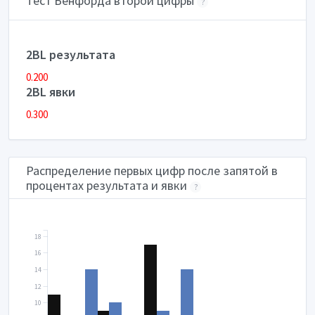
Тест Бенфорда второй цифры
?
2BL результата
0.200
2BL явки
0.300
Распределение первых цифр после запятой в
процентах результата и явки
?
18
16
14
12
10