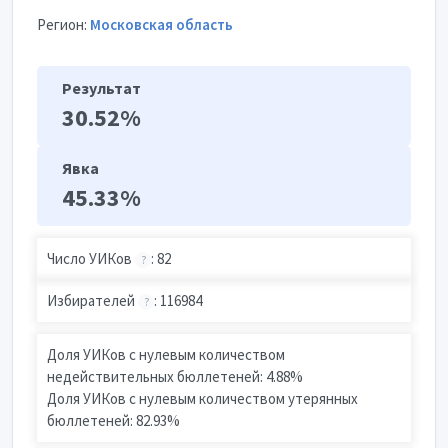
Регион:
Московская область
Результат
30.52%
Явка
45.33%
Число УИКов
: 82
?
Избирателей
: 116984
?
Доля УИКов с нулевым количеством
недействительных бюллетеней: 4.88%
Доля УИКов с нулевым количеством утерянных
бюллетеней: 82.93%