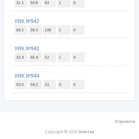
31.2
50.8
63
1
0
УИК №942
60.3
58.3
108
1
0
УИК №943
32.4
65.4
52
1
0
УИК №944
50.0
56.2
32
0
0
О проекте
Copyright © 2026
Электан