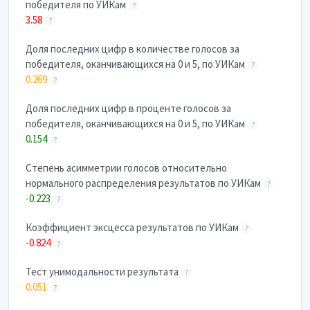
победителя по УИКам
?
3.58
?
Доля последних цифр в количестве голосов за
победителя, оканчивающихся на 0 и 5, по УИКам
?
0.269
?
Доля последних цифр в проценте голосов за
победителя, оканчивающихся на 0 и 5, по УИКам
?
0.154
?
Степень асимметрии голосов относительно
нормального распределения результатов по УИКам
?
-0.223
?
Коэффициент эксцесса результатов по УИКам
?
-0.824
?
Тест унимодальности результата
?
0.051
?