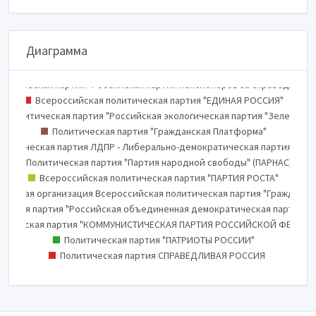
Диаграмма
ВСЕРОССИЙСКАЯ ПОЛИТИЧЕСКАЯ ПАРТИЯ "РОДИНА"
олитическая партия КОММУНИСТИЧЕСКАЯ ПАРТИЯ КОММУНИСТЫ РОСС
литическая партия "Российская партия пенсионеров за справедливос
12.1%
47.7%
27.2%
30
35
10
15
20
25
40
45
50
0
5
Всероссийская политическая партия "ЕДИНАЯ РОССИЯ"
0
Политическая партия "Российская экологическая партия "Зеленые"
Политическая партия "Гражданская Платформа"
олитическая партия ЛДПР - Либерально-демократическая партия Рос
Политическая партия "Партия народной свободы" (ПАРНАС)
Всероссийская политическая партия "ПАРТИЯ РОСТА"
венная организация Всероссийская политическая партия "Гражданска
ческая партия "Российская объединенная демократическая партия "
итическая партия "КОММУНИСТИЧЕСКАЯ ПАРТИЯ РОССИЙСКОЙ ФЕДЕРА
Политическая партия "ПАТРИОТЫ РОССИИ"
Политическая партия СПРАВЕДЛИВАЯ РОССИЯ