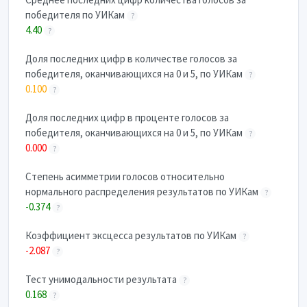
победителя по УИКам
?
4.40
?
Доля последних цифр в количестве голосов за
победителя, оканчивающихся на 0 и 5, по УИКам
?
0.100
?
Доля последних цифр в проценте голосов за
победителя, оканчивающихся на 0 и 5, по УИКам
?
0.000
?
Степень асимметрии голосов относительно
нормального распределения результатов по УИКам
?
-0.374
?
Коэффициент эксцесса результатов по УИКам
?
-2.087
?
Тест унимодальности результата
?
0.168
?