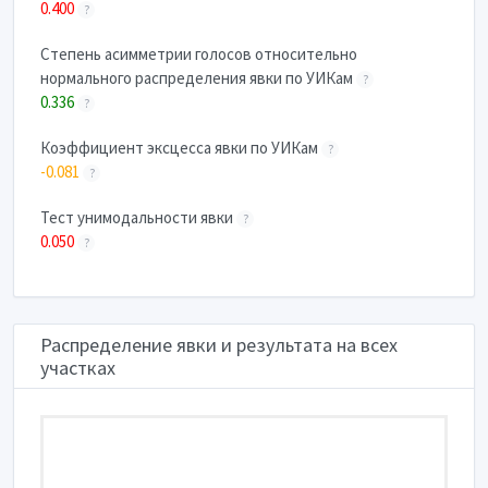
0.400
?
Степень асимметрии голосов относительно
нормального распределения явки по УИКам
?
0.336
?
Коэффициент эксцесса явки по УИКам
?
-0.081
?
Тест унимодальности явки
?
0.050
?
Распределение явки и результата на всех
участках