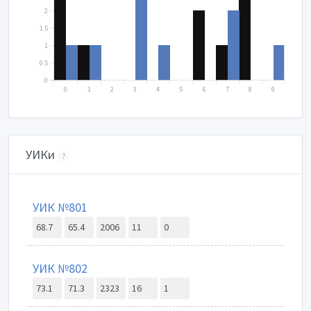
2
1.5
1
0.5
0
0
1
2
3
4
5
6
7
8
9
УИКи
?
УИК №801
68.7
65.4
2006
11
0
УИК №802
73.1
71.3
2323
16
1