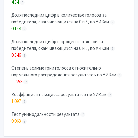
4.54
?
Доля последних цифр в количестве голосов за
победителя, оканчивающихся на 0 и 5, по УИКам
?
0.154
?
Доля последних цифр в проценте голосов за
победителя, оканчивающихся на 0 и 5, по УИКам
?
0.346
?
Степень асимметрии голосов относительно
нормального распределения результатов по УИКам
?
-1.258
?
Коэффициент эксцесса результатов по УИКам
?
1.097
?
Тест унимодальности результата
?
0.063
?