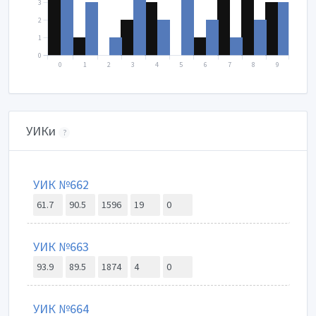
3
2
1
0
0
1
2
3
4
5
6
7
8
9
УИКи
?
УИК №662
61.7
90.5
1596
19
0
УИК №663
93.9
89.5
1874
4
0
УИК №664