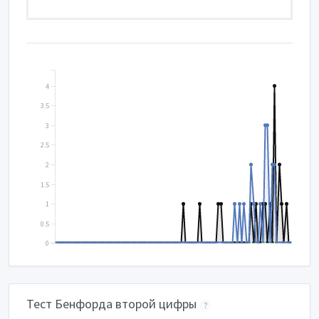
4
3.5
3
2.5
2
1.5
1
0.5
0
Тест Бенфорда второй цифры
?