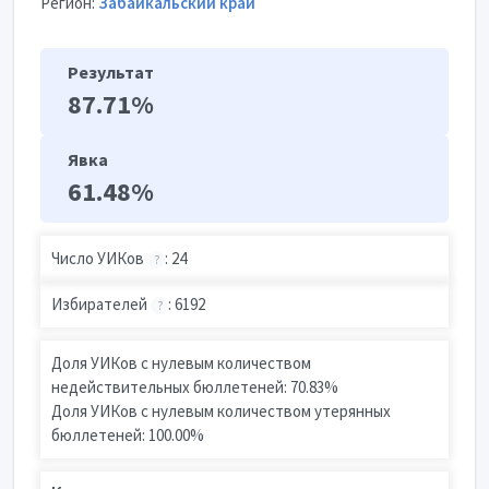
Регион:
Забайкальский край
Результат
87.71%
Явка
61.48%
Число УИКов
: 24
?
Избирателей
: 6192
?
Доля УИКов с нулевым количеством
недействительных бюллетеней: 70.83%
Доля УИКов с нулевым количеством утерянных
бюллетеней: 100.00%