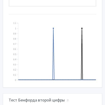
1.1
1
0.9
0.8
0.7
0.6
0.5
0.4
0.3
0.2
0.1
0
Тест Бенфорда второй цифры
?