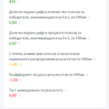
4.54
?
Доля последних цифр в количестве голосов за
победителя, оканчивающихся на 0 и 5, по УИКам
?
0.250
?
Доля последних цифр в проценте голосов за
победителя, оканчивающихся на 0 и 5, по УИКам
?
0.167
?
Степень асимметрии голосов относительно
нормального распределения результатов по УИКам
?
-0.405
?
Коэффициент эксцесса результатов по УИКам
?
-1.216
?
Тест унимодальности результата
?
0.047
?