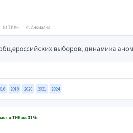
ТИКи
Аномалии
ы общероссийских выборов, динамика ано
016
2018
2020
2021
2024
ью по ТИКам: 31%
.