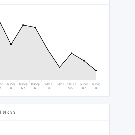
ор
Выбор
Выбор
Выбор
Выбор
Выбор
Общер
Выбор
Выбор
в
ы
ы в
ы
ы в
ы
оссий
ы в
ы
уд
Прези
Госуд
Прези
Госуд
Прези
ское
Госуд
Прези
тв
дента
арств
дента
арств
дента
голос
арств
дента
ую
2008
енную
2012
енную
2018
овани
енную
2024
му
думу
думу
е
думу
07
2011
2016
2020
2021
 ТИКов