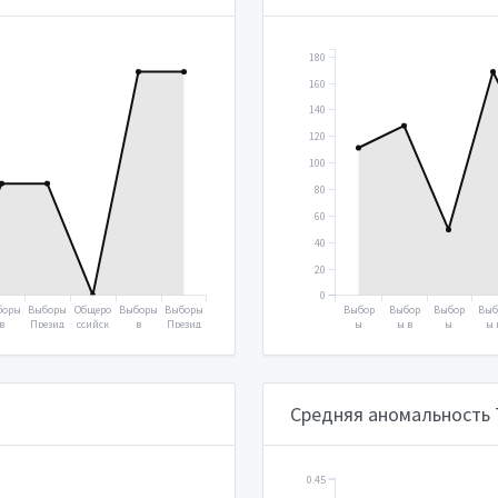
180
160
140
120
100
80
60
40
20
0
боры
Выборы
Общеро
Выборы
Выборы
Выбор
Выбор
Выбор
Выб
в
Презид
ссийск
в
Презид
ы
ы в
ы
ы 
суда
ента
ое
Госуда
ента
Прези
Госуд
Прези
Гос
твен
2018
голосо
рствен
2024
дента
арств
дента
арс
ую
вание
ную
2000
енную
2004
енн
уму
2020
думу
думу
ду
016
2021
2003
20
Средняя аномальность
0.45