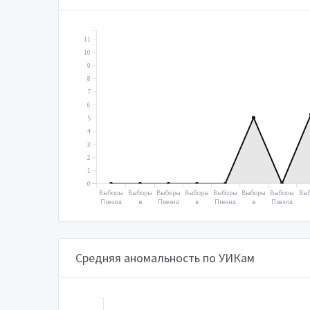
11
10
9
8
7
6
5
4
3
2
1
0
Выборы
Выборы
Выборы
Выборы
Выборы
Выборы
Выборы
Вы
Презид
в
Презид
в
Презид
в
Презид
ента
Госуда
ента
Госуда
ента
Госуда
ента
Го
2000
рствен
2004
рствен
2008
рствен
2012
рс
ную
ную
ную
н
думу
думу
думу
д
2003
2007
2011
2
Средняя аномальность по УИКам