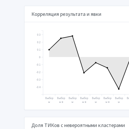
2000
енную
2004
енную
2008
енную
2012
е
думу
думу
думу
д
2003
2007
2011
Корреляция результата и явки
0.3
0.2
0.1
0
-0.1
-0.2
-0.3
-0.4
Выбор
Выбор
Выбор
Выбор
Выбор
Выбор
Выбор
В
ы
ы в
ы
ы в
ы
ы в
ы
Прези
Госуд
Прези
Госуд
Прези
Госуд
Прези
Г
дента
арств
дента
арств
дента
арств
дента
а
2000
енную
2004
енную
2008
енную
2012
е
думу
думу
думу
д
2003
2007
2011
Доля ТИКов с невероятными кластерами