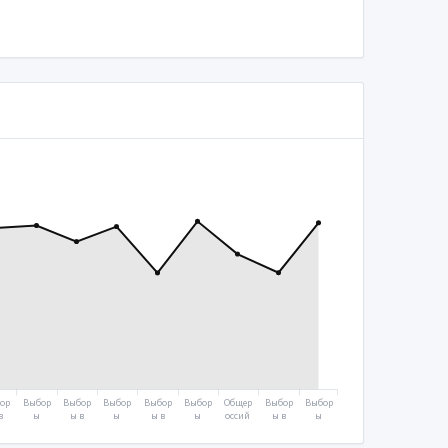
ор
Выбор
Выбор
Выбор
Выбор
Выбор
Общер
Выбор
Выбор
в
ы
ы в
ы
ы в
ы
оссий
ы в
ы
уд
Прези
Госуд
Прези
Госуд
Прези
ское
Госуд
Прези
тв
дента
арств
дента
арств
дента
голос
арств
дента