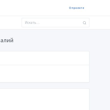
О проекте
малий