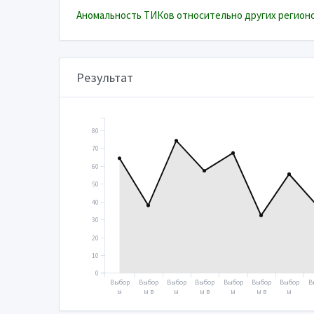
Аномальность ТИКов относительно других регионо
Результат
80
70
60
50
40
30
20
10
0
Выбор
Выбор
Выбор
Выбор
Выбор
Выбор
Выбор
В
ы
ы в
ы
ы в
ы
ы в
ы
Прези
Госуд
Прези
Госуд
Прези
Госуд
Прези
Г
дента
арств
дента
арств
дента
арств
дента
а