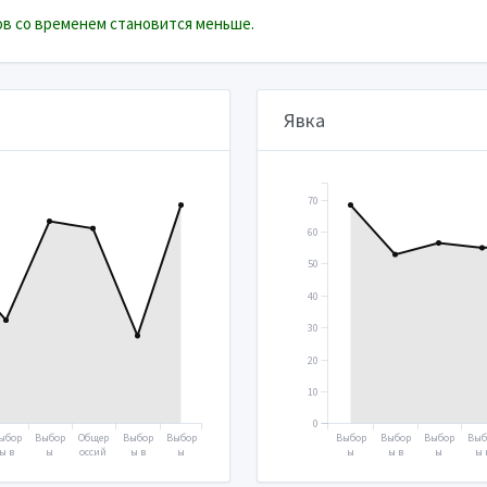
в со временем становится меньше.
Явка
70
60
50
40
30
20
10
0
ыбор
Выбор
Общер
Выбор
Выбор
Выбор
Выбор
Выбор
Выб
ы в
ы
оссий
ы в
ы
ы
ы в
ы
ы 
осуд
Прези
ское
Госуд
Прези
Прези
Госуд
Прези
Гос
рств
дента
голос
арств
дента
дента
арств
дента
арс