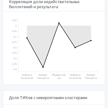
Корреляция доли недействительных
бюллетеней и результата
0.05
0
-0.05
-0.1
-0.15
-0.2
-0.25
-0.3
-0.35
-0.4
Выборы в
Выборы
Общероссийс
Выборы в
Выборы
Государстве
Президента
кое
Государстве
Президента
нную думу
2018
голосование
нную думу
2024
2016
2020
2021
Доля ТИКов с невероятными кластерами