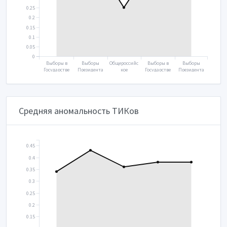
0.25
0.2
0.15
0.1
0.05
0
Выборы в
Выборы
Общероссийс
Выборы в
Выборы
Государстве
Президента
кое
Государстве
Президента
нную думу
2018
голосование
нную думу
2024
2016
2020
2021
Средняя аномальность ТИКов
0.45
0.4
0.35
0.3
0.25
0.2
0.15