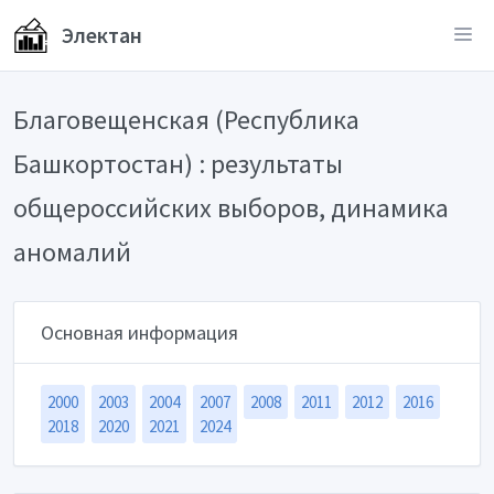
Электан
Благовещенская (Республика
Башкортостан) : результаты
общероссийских выборов, динамика
аномалий
Основная информация
2000
2003
2004
2007
2008
2011
2012
2016
2018
2020
2021
2024