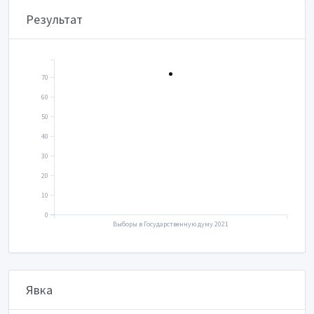
Результат
70
60
50
40
30
20
10
0
Выборы в Государственную думу 2021
Явка