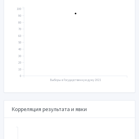
100
90
80
70
60
50
40
30
20
10
0
Выборы в Государственную думу 2021
Корреляция результата и явки