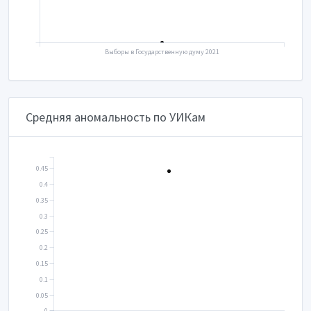
Выборы в Государственную думу 2021
Средняя аномальность по УИКам
0.45
0.4
0.35
0.3
0.25
0.2
0.15
0.1
0.05
0