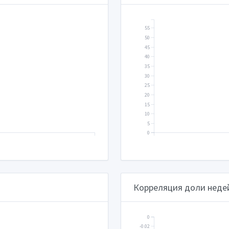
55
50
45
40
35
30
25
20
15
10
5
0
Корреляция доли неде
0
-0.02