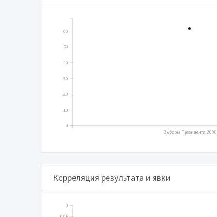
60
50
40
30
20
10
0
Выборы Президента 2008
Корреляция результата и явки
0
-0.05