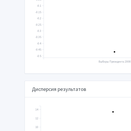
-0.1
-0.15
-0.2
-0.25
-0.3
-0.35
-0.4
-0.45
-0.5
Выборы Президента 2008
Дисперсия результатов
14
12
10