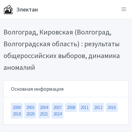
Электан
Волгоград, Кировская (Волгоград,
Волгоградская область) : результаты
общероссийских выборов, динамика
аномалий
Основная информация
2000
2003
2004
2007
2008
2011
2012
2016
2018
2020
2021
2024